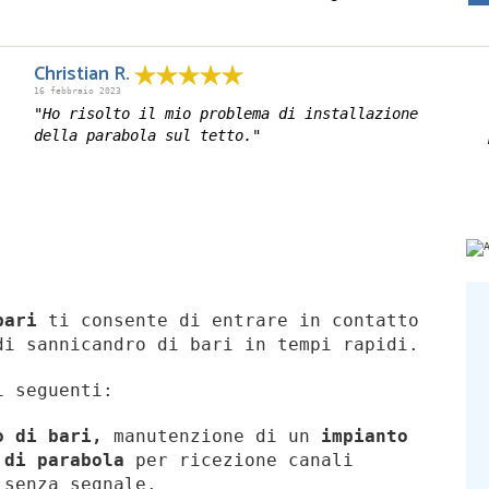
Christian R.
16 febbraio 2023
"Ho risolto il mio problema di installazione
della parabola sul tetto."
bari
ti consente di entrare in contatto
di sannicandro di bari in tempi rapidi.
i seguenti:
ro di bari,
manutenzione di un
impianto
 di parabola
per ricezione canali
senza segnale.