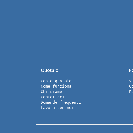
Quotalo
Fo
Cos'è quotalo
V
Come funziona
C
Chi siamo
P
Contattaci
Domande frequenti
Lavora con noi