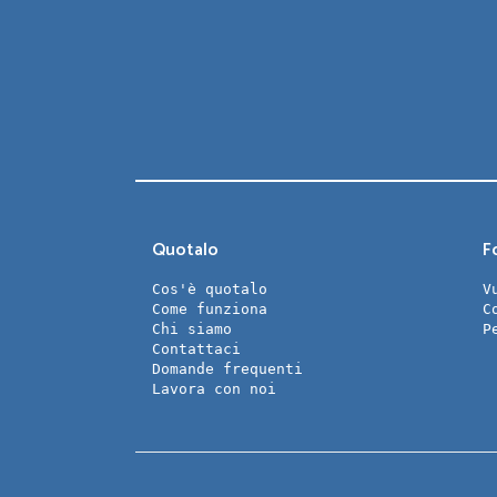
Quotalo
Fo
Cos'è quotalo
V
Come funziona
C
Chi siamo
P
Contattaci
Domande frequenti
Lavora con noi