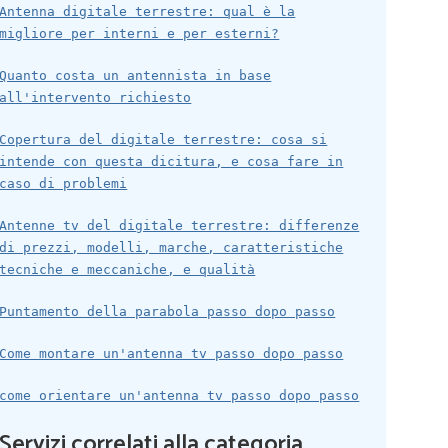
Antenna digitale terrestre: qual è la
migliore per interni e per esterni?
Quanto costa un antennista in base
all'intervento richiesto
Copertura del digitale terrestre: cosa si
intende con questa dicitura, e cosa fare in
caso di problemi
Antenne tv del digitale terrestre: differenze
di prezzi, modelli, marche, caratteristiche
tecniche e meccaniche, e qualità
Puntamento della parabola passo dopo passo
Come montare un'antenna tv passo dopo passo
come orientare un'antenna tv passo dopo passo
Servizi correlati alla categoria