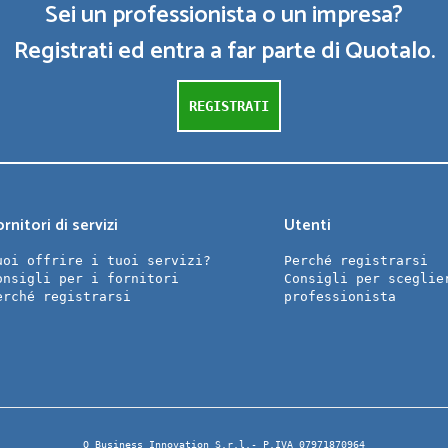
Sei un professionista o un impresa?
Registrati ed entra a far parte di Quotalo.
REGISTRATI
rnitori di servizi
Utenti
uoi offrire i tuoi servizi?
Perché registrarsi
onsigli per i fornitori
Consigli per sceglie
erché registrarsi
professionista
Q Business Innovation S.r.l.- P.IVA 07971870964