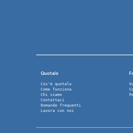
Quotalo
Fo
Cos'è quotalo
V
Come funziona
C
Chi siamo
P
Contattaci
Domande frequenti
Lavora con noi