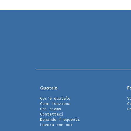
Quotalo
Fo
Cos'è quotalo
V
Come funziona
C
Chi siamo
P
Contattaci
Domande frequenti
Lavora con noi