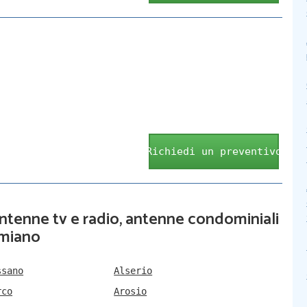
Richiedi un preventivo
 antenne tv e radio, antenne condominiali
imiano
ssano
Alserio
rco
Arosio