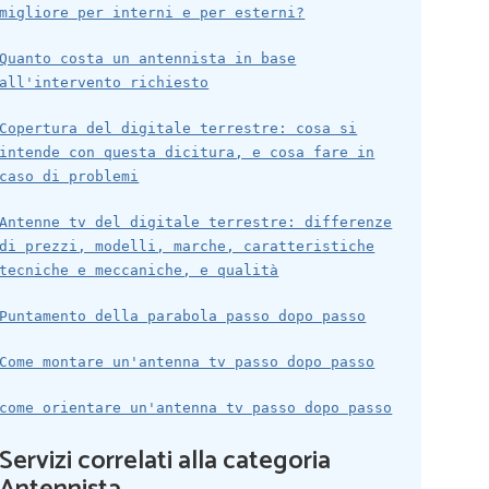
migliore per interni e per esterni?
Quanto costa un antennista in base
all'intervento richiesto
Copertura del digitale terrestre: cosa si
intende con questa dicitura, e cosa fare in
caso di problemi
Antenne tv del digitale terrestre: differenze
di prezzi, modelli, marche, caratteristiche
tecniche e meccaniche, e qualità
Puntamento della parabola passo dopo passo
Come montare un'antenna tv passo dopo passo
come orientare un'antenna tv passo dopo passo
Servizi correlati alla categoria