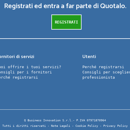
Registrati ed entra a far parte di Quotalo.
REGISTRATI
rnitori di servizi
Utenti
uoi offrire i tuoi servizi?
Perché registrarsi
onsigli per i fornitori
Consigli per sceglie
erché registrarsi
professionista
Q Business Innovation S.r.l.- P.IVA 07971870964
Tutti i diritti riservati -
Note Legali
-
Cookie Policy
-
Privacy Policy