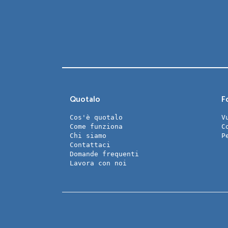
Quotalo
Fo
Cos'è quotalo
V
Come funziona
C
Chi siamo
P
Contattaci
Domande frequenti
Lavora con noi