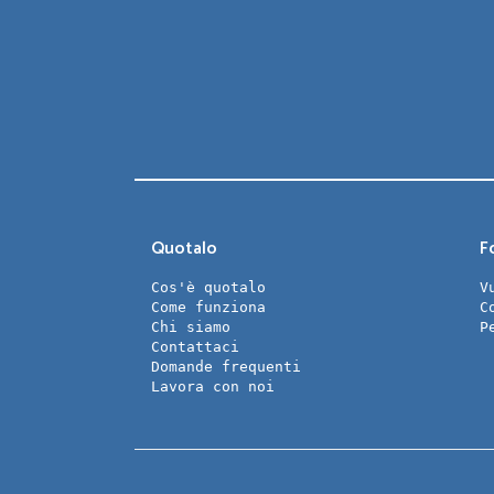
Quotalo
Fo
Cos'è quotalo
V
Come funziona
C
Chi siamo
P
Contattaci
Domande frequenti
Lavora con noi