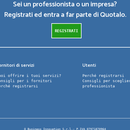
Sei un professionista o un impresa?
Registrati ed entra a far parte di Quotalo.
REGISTRATI
rnitori di servizi
Utenti
uoi offrire i tuoi servizi?
Perché registrarsi
onsigli per i fornitori
Consigli per sceglie
erché registrarsi
professionista
Q Business Innovation S.r.l.- P.IVA 07971870964